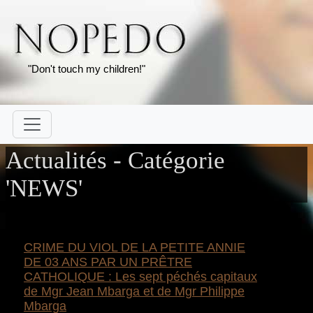
"Don't touch my children!"
Actualités - Catégorie
'NEWS'
CRIME DU VIOL DE LA PETITE ANNIE
DE 03 ANS PAR UN PRÊTRE
CATHOLIQUE : Les sept péchés capitaux
de Mgr Jean Mbarga et de Mgr Philippe
Mbarga