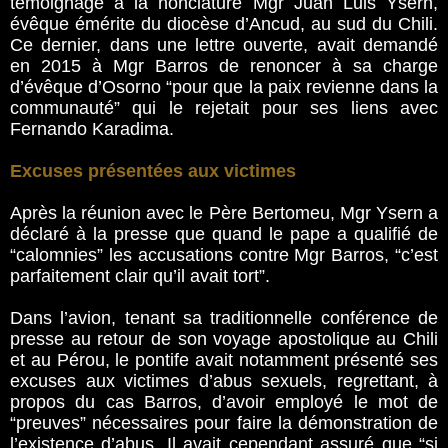
témoignage à la nonciature Mgr Juan Luis Ysern,
évêque émérite du diocèse d’Ancud, au sud du Chili.
Ce dernier, dans une lettre ouverte, avait demandé
en 2015 à Mgr Barros de renoncer à sa charge
d’évêque d’Osorno “pour que la paix revienne dans la
communauté” qui le rejetait pour ses liens avec
Fernando Karadima.
Excuses présentées aux victimes
Après la réunion avec le Père Bertomeu, Mgr Ysern a
déclaré à la presse que quand le pape a qualifié de
“calomnies” les accusations contre Mgr Barros, “c’est
parfaitement clair qu’il avait tort”.
Dans l’avion, tenant sa traditionnelle conférence de
presse au retour de son voyage apostolique au Chili
et au Pérou, le pontife avait notamment présenté ses
excuses aux victimes d’abus sexuels, regrettant, à
propos du cas Barros, d’avoir employé le mot de
“preuves” nécessaires pour faire la démonstration de
l’existence d’abus. Il avait cependant assuré que “si