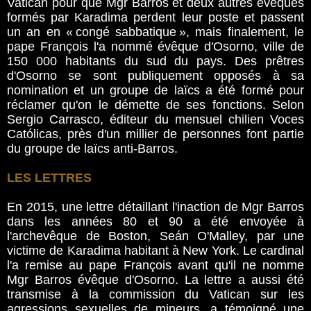
Vatican pour que Mgr Barros et deux autres évêques
formés par Karadima perdent leur poste et passent
un an en « congé sabbatique », mais finalement, le
pape François l'a nommé évêque d'Osorno, ville de
150 000 habitants du sud du pays. Des prêtres
d'Osorno se sont publiquement opposés à sa
nomination et un groupe de laïcs a été formé pour
réclamer qu'on le démette de ses fonctions. Selon
Sergio Carrasco, éditeur du mensuel chilien Voces
Católicas, près d'un millier de personnes font partie
du groupe de laïcs anti-Barros.
LES LETTRES
En 2015, une lettre détaillant l'inaction de Mgr Barros
dans les années 80 et 90 a été envoyée à
l'archevêque de Boston, Seán O'Malley, par une
victime de Karadima habitant à New York. Le cardinal
l'a remise au pape François avant qu'il ne nomme
Mgr Barros évêque d'Osorno. La lettre a aussi été
transmise à la commission du Vatican sur les
agressions sexuelles de mineurs, a témoigné une