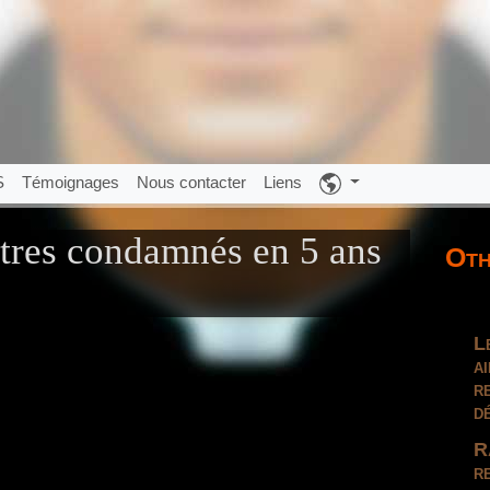
S
Témoignages
Nous contacter
Liens
êtres condamnés en 5 ans
Oth
L
a
r
d
R
r