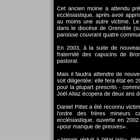
Cet ancien moine a attendu prè
ecclésiastique, après avoir appris
au moins une autre victime. Le
dans le diocèse de Grenoble (s
paroisse couvrant quatre commu
En 2003, à la suite de nouveau
fraternité des capucins de Bro
pastoral.
Mais il faudra attendre de nouve
soit diligentée: elle fera état en
pour la plupart prescrits - comm
Joël Allaz écopera de deux ans 
Daniel Pittet a été reconnu vict
l'ordre des frères mineurs 
ecclésiastique, ouverte en 2002
«pour manque de preuves».
«Jamais réduit à l'état laïc», dép