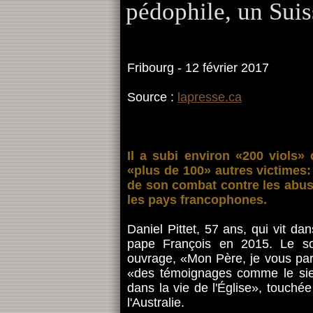
pédophile, un Sui
Fribourg - 12 février 2017
Source :
lapresse.ca
Il a subi environ «200 viols» 
«plus de 100» autres victimes:
de son combat contre les abus 
les pays francophones.
Daniel Pittet, 57 ans, qui vit da
pape François en 2015. Le so
ouvrage, «Mon Père, je vous par
«des témoignages comme le sien»
dans la vie de l'Église», touché
l'Australie.