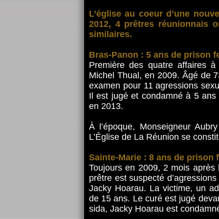
L’église au coeur d’une nouve
2012, 4 prêtres réunionnais 
similaires.
Bras-Panon : 5 ans de prison f
Première des quatre affaires à 
Michel Thual, en 2009. Âgé de 7
examen pour 11 agressions sexuel
Il est jugé et condamné à 5 ans 
en 2013.
À l’époque, Monseigneur Aubry
L’Église de La Réunion se constitu
Sainte-Marie : 8 ans de prison
Toujours en 2009, 2 mois après l
prêtre est suspecté d’agressions 
Jacky Hoarau. La victime, un ad
de 15 ans. Le curé est jugé devan
sida, Jacky Hoarau est condamné