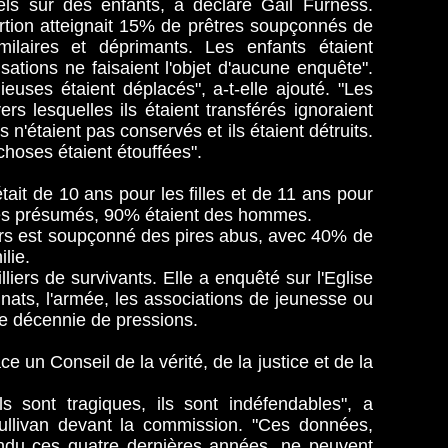
ls sur des enfants, a déclaré Gail Furness.
rtion atteignait 15% de prêtres soupçonnés de
imilaires et déprimants. Les enfants étaient
sations ne faisaient l'objet d'aucune enquête".
gieuses étaient déplacés", a-t-elle ajouté. "Les
s lesquelles ils étaient transférés ignoraient
n'étaient pas conservés et ils étaient détruits.
 choses étaient étouffées".
ait de 10 ans pour les filles et de 11 ans pour
les présumés, 90% étaient des hommes.
ers est soupçonné des pires abus, avec 40% de
lie.
iers de survivants. Elle a enquêté sur l'Eglise
inats, l'armée, les associations de jeunesse ou
une décennie de pressions.
ce un Conseil de la vérité, de la justice et de la
ls sont tragiques, ils sont indéfendables", a
Sullivan devant la commission. "Ces données,
endu ces quatre dernières années, ne peuvent