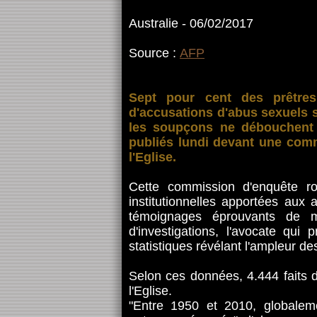
Australie - 06/02/2017
Source :
AFP
Sept pour cent des prêtres 
d'accusations d'abus sexuels 
les soupçons ne débouchent s
publiés lundi devant une comm
l'Eglise.
Cette commission d'enquête ro
institutionnelles apportées aux 
témoignages éprouvants de m
d'investigations, l'avocate qui
statistiques révélant l'ampleur de
Selon ces données, 4.444 faits d
l'Eglise.
"Entre 1950 et 2010, globalem