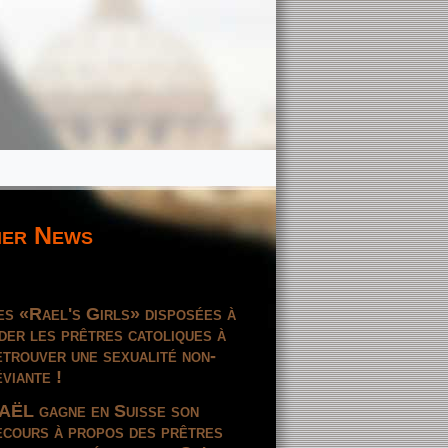
er News
es «Rael's Girls» disposées à
ider les prêtres catoliques à
etrouver une sexualité non-
éviante !
AËL gagne en Suisse son
ecours à propos des prêtres