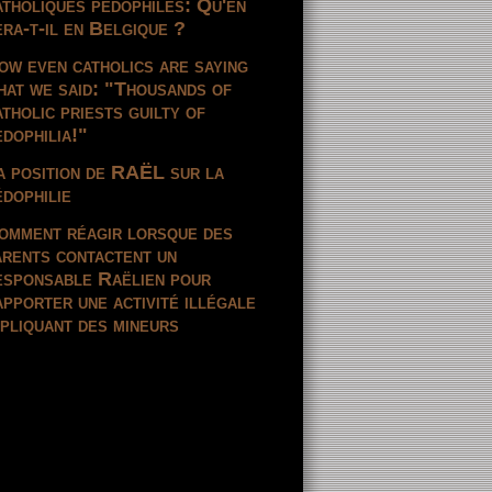
atholiques pédophiles: Qu'en
era-t-il en Belgique ?
ow even catholics are saying
hat we said: "Thousands of
atholic priests guilty of
edophilia!"
a position de RAËL sur la
édophilie
omment réagir lorsque des
arents contactent un
esponsable Raëlien pour
apporter une activité illégale
mpliquant des mineurs