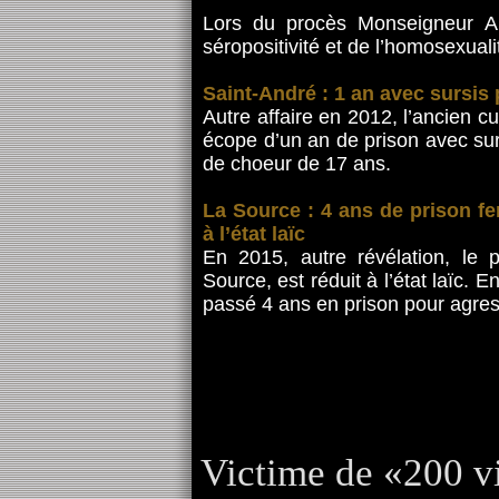
Lors du procès Monseigneur Au
séropositivité et de l’homosexuali
Saint-André : 1 an avec sursis
Autre affaire en 2012, l’ancien 
écope d’un an de prison avec sur
de choeur de 17 ans.
La Source : 4 ans de prison fe
à l’état laïc
En 2015, autre révélation, le
Source, est réduit à l’état laïc. 
passé 4 ans en prison pour agres
Victime de «200 vi