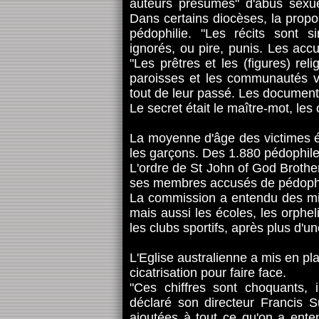
auteurs présumés" d'abus sexue
Dans certains diocèses, la propo
pédophilie. "Les récits sont s
ignorés, ou pire, punis. Les accu
"Les prêtres et les (figures) reli
paroisses et les communautés ver
tout de leur passé. Les documents 
Le secret était le maître-mot, les
La moyenne d'âge des victimes ét
les garçons. Des 1.880 pédophi
L'ordre de St John of God Broth
ses membres accusés de pédophi
La commission a entendu des mill
mais aussi les écoles, les orphel
les clubs sportifs, après plus d'
L'Eglise australienne a mis en pla
cicatrisation pour faire face.
"Ces chiffres sont choquants, i
déclaré son directeur Francis 
ajoutées à tout ce qu'on a ent