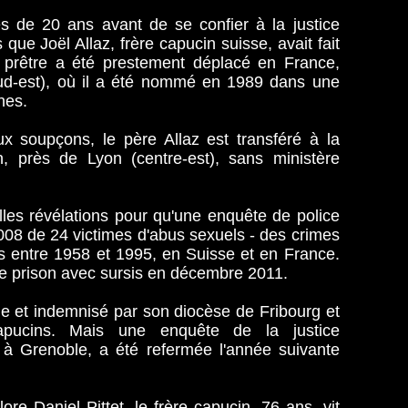
s de 20 ans avant de se confier à la justice
 que Joël Allaz, frère capucin suisse, avait fait
 prêtre a été prestement déplacé en France,
ud-est), où il a été nommé en 1989 dans une
nes.
x soupçons, le père Allaz est transféré à la
n, près de Lyon (centre-est), sans ministère
lles révélations pour qu'une enquête de police
 2008 de 24 victimes d'abus sexuels - des crimes
is entre 1958 et 1995, en Suisse et en France.
de prison avec sursis en décembre 2011.
ime et indemnisé par son diocèse de Fribourg et
capucins. Mais une enquête de la justice
 à Grenoble, a été refermée l'année suivante
lore Daniel Pittet, le frère capucin, 76 ans, vit