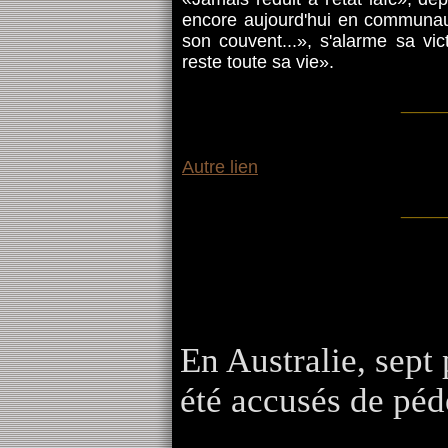
encore aujourd'hui en communau
son couvent...», s'alarme sa vi
reste toute sa vie».
____
Autre lien
____
En Australie, sept 
été accusés de péd