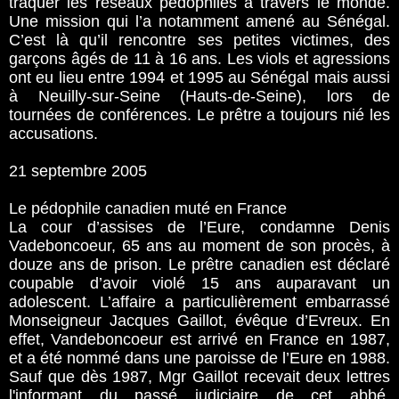
traquer les réseaux pédophiles à travers le monde.
Une mission qui l’a notamment amené au Sénégal.
C’est là qu’il rencontre ses petites victimes, des
garçons âgés de 11 à 16 ans. Les viols et agressions
ont eu lieu entre 1994 et 1995 au Sénégal mais aussi
à Neuilly-sur-Seine (Hauts-de-Seine), lors de
tournées de conférences. Le prêtre a toujours nié les
accusations.
21 septembre 2005
Le pédophile canadien muté en France
La cour d’assises de l’Eure, condamne Denis
Vadeboncoeur, 65 ans au moment de son procès, à
douze ans de prison. Le prêtre canadien est déclaré
coupable d’avoir violé 15 ans auparavant un
adolescent. L’affaire a particulièrement embarrassé
Monseigneur Jacques Gaillot, évêque d’Evreux. En
effet, Vandeboncoeur est arrivé en France en 1987,
et a été nommé dans une paroisse de l’Eure en 1988.
Sauf que dès 1987, Mgr Gaillot recevait deux lettres
l'informant du passé judiciaire de cet abbé,