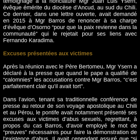
témoignage à la nonciature Mgr Juan Luis Ysern,
évêque émérite du diocèse d’Ancud, au sud du Chili.
Ce dernier, dans une lettre ouverte, avait demandé
en 2015 à Mgr Barros de renoncer à sa charge
d’évêque d’Osorno “pour que la paix revienne dans la
communauté” qui le rejetait pour ses liens avec
Fernando Karadima.
Excuses présentées aux victimes
Après la réunion avec le Père Bertomeu, Mgr Ysern a
déclaré à la presse que quand le pape a qualifié de
“calomnies” les accusations contre Mgr Barros, “c’est
parfaitement clair qu’il avait tort”.
Dans l’avion, tenant sa traditionnelle conférence de
presse au retour de son voyage apostolique au Chili
et au Pérou, le pontife avait notamment présenté ses
excuses aux victimes d’abus sexuels, regrettant, à
propos du cas Barros, d’avoir employé le mot de
“preuves” nécessaires pour faire la démonstration de
l’existence d’abus. Il avait cependant assuré que “si