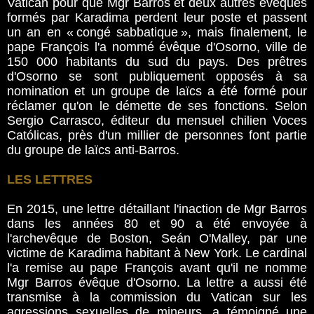
Vatican pour que Mgr Barros et deux autres évêques
formés par Karadima perdent leur poste et passent
un an en « congé sabbatique », mais finalement, le
pape François l'a nommé évêque d'Osorno, ville de
150 000 habitants du sud du pays. Des prêtres
d'Osorno se sont publiquement opposés à sa
nomination et un groupe de laïcs a été formé pour
réclamer qu'on le démette de ses fonctions. Selon
Sergio Carrasco, éditeur du mensuel chilien Voces
Católicas, près d'un millier de personnes font partie
du groupe de laïcs anti-Barros.
LES LETTRES
En 2015, une lettre détaillant l'inaction de Mgr Barros
dans les années 80 et 90 a été envoyée à
l'archevêque de Boston, Seán O'Malley, par une
victime de Karadima habitant à New York. Le cardinal
l'a remise au pape François avant qu'il ne nomme
Mgr Barros évêque d'Osorno. La lettre a aussi été
transmise à la commission du Vatican sur les
agressions sexuelles de mineurs, a témoigné une