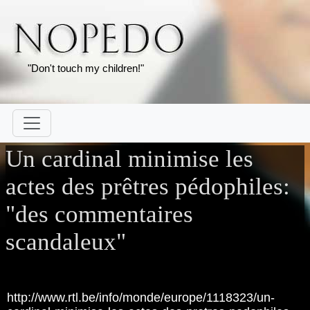
"Don't touch my children!"
Un cardinal minimise les
actes des prêtres pédophiles:
"des commentaires
scandaleux"
http://www.rtl.be/info/monde/europe/1118323/un-