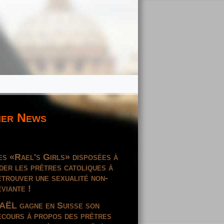
er News
es «Rael's Girls» disposées à
ider les prêtres catoliques à
etrouver une sexualité non-
éviante !
AËL gagne en Suisse son
ecours à propos des prêtres