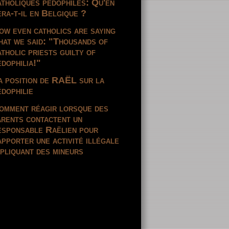
atholiques pédophiles: Qu'en
era-t-il en Belgique ?
ow even catholics are saying
hat we said: "Thousands of
atholic priests guilty of
edophilia!"
a position de RAËL sur la
édophilie
omment réagir lorsque des
arents contactent un
esponsable Raëlien pour
apporter une activité illégale
mpliquant des mineurs