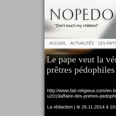
"Don't touch my children!"
ACCUEIL
ACTUALITÉS
LES FAIT
Le pape veut la vér
prêtres pédophile
http://www.fait-religieux.com/en-b
u2019affaire-des-pretres-pedoph
La rédaction | le 26.11.2014 à 10