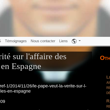
S
Témoignages
Nous contacter
Liens
ité sur l'affaire des
Oth
s en Espagne
L
a
ref-1/2014/11/26/le-pape-veut-la-verite-sur-l-
r
iles-en-espagne
d
R
:09
r