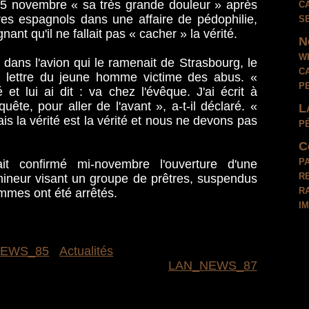
c
25 novembre « sa très grande douleur » après
s
êtres espagnols dans une affaire de pédophilie,
nant qu'il ne fallait pas « cacher » la vérité.
N
w
dans l'avion qui le ramenait de Strasbourg, le
c
e lettre du jeune homme victime des abus. «
p
é et lui ai dit : va chez l'évêque. J'ai écrit à
uête, pour aller de l'avant », a-t-il déclaré. «
L
is la vérité est la vérité et nous ne devons pas
p
C
p
t confirmé mi-novembre l'ouverture d'une
r
ineur visant un groupe de prêtres, suspendus
r
ommes ont été arrêtés.
i
NEWS_85
Actualités
LAN_NEWS_87