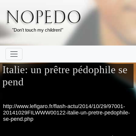
"Don't touch my children!"
Italie: un prêtre pédophile se
pend
http://www.lefigaro.fr/flash-actu/2014/10/29/97001-
20141029FILWWW00122-italie-un-pretre-pedophile-
se-pend.php