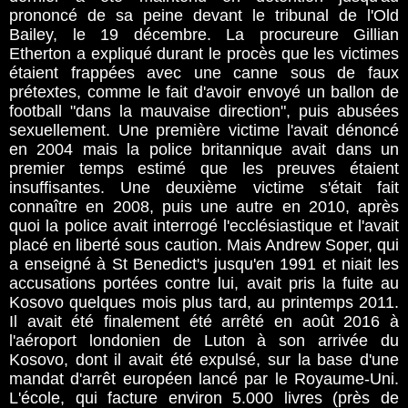
prononcé de sa peine devant le tribunal de l'Old
Bailey, le 19 décembre. La procureure Gillian
Etherton a expliqué durant le procès que les victimes
étaient frappées avec une canne sous de faux
prétextes, comme le fait d'avoir envoyé un ballon de
football "dans la mauvaise direction", puis abusées
sexuellement. Une première victime l'avait dénoncé
en 2004 mais la police britannique avait dans un
premier temps estimé que les preuves étaient
insuffisantes. Une deuxième victime s'était fait
connaître en 2008, puis une autre en 2010, après
quoi la police avait interrogé l'ecclésiastique et l'avait
placé en liberté sous caution. Mais Andrew Soper, qui
a enseigné à St Benedict's jusqu'en 1991 et niait les
accusations portées contre lui, avait pris la fuite au
Kosovo quelques mois plus tard, au printemps 2011.
Il avait été finalement été arrêté en août 2016 à
l'aéroport londonien de Luton à son arrivée du
Kosovo, dont il avait été expulsé, sur la base d'une
mandat d'arrêt européen lancé par le Royaume-Uni.
L'école, qui facture environ 5.000 livres (près de