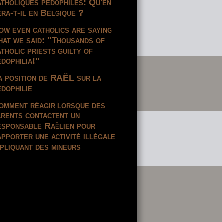
atholiques pédophiles: Qu'en
era-t-il en Belgique ?
ow even catholics are saying
hat we said: "Thousands of
atholic priests guilty of
edophilia!"
a position de RAËL sur la
édophilie
omment réagir lorsque des
arents contactent un
esponsable Raëlien pour
apporter une activité illégale
mpliquant des mineurs