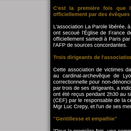
C'est la première fois que l
officiellement par des évêques
L'association La Parole libérée, à
ont secoué l'Église de France d
officiellement samedi à Paris pa
l'AFP de sources concordantes.
Trois dirigeants de l'associatio
Cette association de victimes da
au cardinal-archevêque de Lyo
correctionnelle pour non-dénonci
par trois de ses dirigeants, a ind
ont été reçus pendant 2h30 au 
(CEF) par le responsable de la ce
Mgr Luc Crepy, et l'un de ses m
"Gentillesse et empathie"