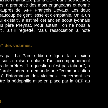
mission mandatée par la CEF, dans ses locaux,
mes, a prononcé des mots engageants et donné
oui auprès de l'AFP François Devaux. Les deux
aucoup de gentillesse et d'empathie. On a un
i existait", a estimé cet ancien scout lyonnais
 du père Preynat. Pour autant, "on ne nous a
, a-t-il regretté. Mais l'association a noté
" des victimes.
és par La Parole libérée figure la réflexion
t, sur la "mise en place d'un accompagnement
es de prêtres. "La question n'est pas taboue", a
 Parole libérée a demandé une "communication
t à l'information des victimes" concernant les
ontre la pédophilie mise en place par la CEF au
e.