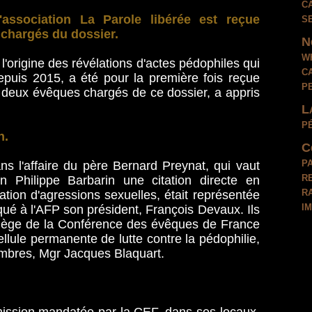
c
s
'association La Parole libérée est reçue
 chargés du dossier.
N
w
 l'origine des révélations d'actes pédophiles qui
c
epuis 2015, a été pour la première fois reçue
p
r deux évêques chargés de ce dossier, a appris
L
p
n.
C
p
ns l'affaire du père Bernard Preynat, qui vaut
r
n Philippe Barbarin une citation directe en
r
ation d'agressions sexuelles, était représentée
i
iqué à l'AFP son président, François Devaux. Ils
siège de la Conférence des évêques de France
llule permanente de lutte contre la pédophilie,
embres, Mgr Jacques Blaquart.