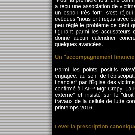
"Pour la première fois, une com
a reçu une association de victi
un espoir très fort", s'est réj
évêques "nous ont reçus avec be
peu réglé le problème de déni qu
figurant parmi les accusateurs
donné aucun calendrier concret"
quelques avancées.
Un "accompagnement financier
Parmi les points positifs relev
engagée, au sein de l'épiscopa
financier" par l'Église des victim
confirmé à l'AFP Mgr Crepy. La
externe" et insisté sur le "droi
travaux de la cellule de lutte c
printemps 2016.
Lever la prescription canoniqu