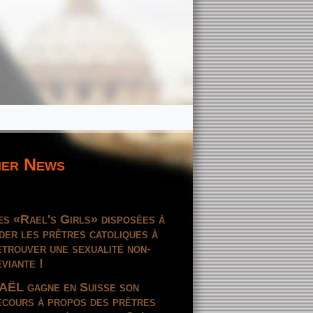
er News
es «Rael's Girls» disposées à
ider les prêtres catoliques à
etrouver une sexualité non-
éviante !
AËL gagne en Suisse son
ecours à propos des prêtres