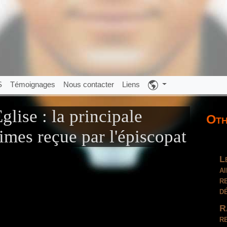
S
Témoignages
Nous contacter
Liens
glise : la principale
Oth
times reçue par l'épiscopat
L
a
r
d
R
r