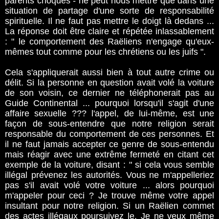
parents choqués - ne peut nous mettre que dans une
situation de partage d'une sorte de responsabilité
spirituelle. Il ne faut pas mettre le doigt là dedans ...
La réponse doit être claire et répétée inlassablement
: " le comportement des Raëliens n'engage qu'eux-
mêmes tout comme pour les chrétiens ou les juifs ".
Cela s'appliquerait aussi bien à tout autre crime ou
délit. Si la personne en question avait volé la voiture
de son voisin, ce dernier ne téléphonerait pas au
Guide Continental ... pourquoi lorsqu'il s'agit d'une
affaire sexuelle ??? l'appel, de lui-même, est une
façon de sous-entendre que notre religion serait
responsable du comportement de ces personnes. Et
il ne faut jamais accepter ce genre de sous-entendu
mais réagir avec une extrême fermeté en citant cet
exemple de la voiture, disant : " si cela vous semble
illégal prévenez les autorités. Vous ne m'appelleriez
pas s'il avait volé votre voiture ... alors pourquoi
m'appeler pour ceci ? Je trouve même votre appel
insultant pour notre religion. Si un Raëlien commet
des actes illégaux poursuivez le. Je ne veux même