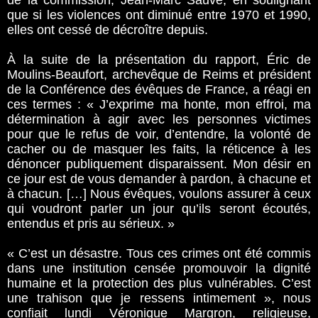
de la commission, Jean-Marc Sauvé, en soulignant
que si les violences ont diminué entre 1970 et 1990,
elles ont cessé de décroître depuis.
À la suite de la présentation du rapport, Éric de
Moulins-Beaufort, archevêque de Reims et président
de la Conférence des évêques de France, a réagi en
ces termes : « J’exprime ma honte, mon effroi, ma
détermination à agir avec les personnes victimes
pour que le refus de voir, d’entendre, la volonté de
cacher ou de masquer les faits, la réticence à les
dénoncer publiquement disparaissent. Mon désir en
ce jour est de vous demander à pardon, à chacune et
à chacun. […] Nous évêques, voulons assurer à ceux
qui voudront parler un jour qu’ils seront écoutés,
entendus et pris au sérieux. »
« C’est un désastre. Tous ces crimes ont été commis
dans une institution censée promouvoir la dignité
humaine et la protection des plus vulnérables. C’est
une trahison que je ressens intimement », nous
confiait lundi Véronique Margron, religieuse,