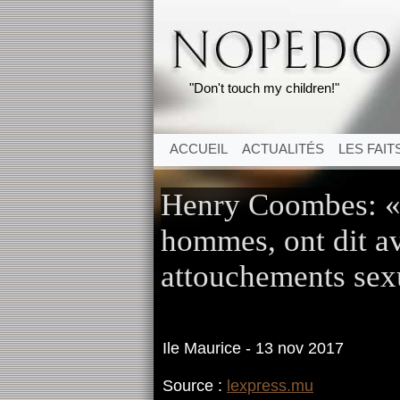
"Don't touch my children!"
ACCUEIL
ACTUALITÉS
LES FAIT
Henry Coombes: «P
hommes, ont dit av
attouchements sex
Ile Maurice - 13 nov 2017
Source :
lexpress.mu