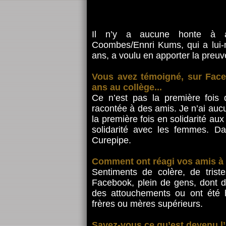
Il n’y a aucune honte à av
Coombes/Ennri Kums, qui a lui-
ans, a voulu en apporter la preuve
Vous avez témoigné, sur Faceb
ans au collège...
Ce n’est pas la première fois q
racontée à des amis. Je n’ai aucu
la première fois en solidarité aux
solidarité avec les femmes. D
Curepipe.
Comment ont réagi vos amis à 
Sentiments de colère, de trist
Facebook, plein de gens, dont de
des attouchements ou ont été h
frères ou mères supérieurs.
Savez-vous ce qu’est devenu l