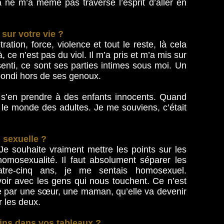
 ne m’a même pas traversé l’esprit d’aller en
 sur votre vie ?
tration, force, violence et tout le reste, là cela
, ce n’est pas du viol. Il m’a pris et m’a mis sur
senti, ce sont ses parties intimes sous moi. Un
 bondi hors de ses genoux.
 s’en prendre à des enfants innocents. Quand
ti le monde des adultes. Je me souviens, c’était
 sexuelle ?
Je souhaite vraiment mettre les points sur les
homosexualité. Il faut absolument séparer les
atre-cinq ans, je me sentais homosexuel.
 voir avec les gens qui nous touchent. Ce n’est
lée par une sœur, une maman, qu’elle va devenir
r les deux.
ins dans vos tableaux ?