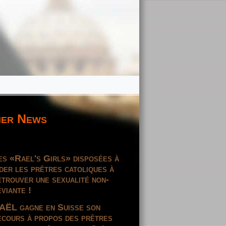
er News
es «Rael's Girls» disposées à
ider les prêtres catoliques à
etrouver une sexualité non-
éviante !
AËL gagne en Suisse son
ecours à propos des prêtres