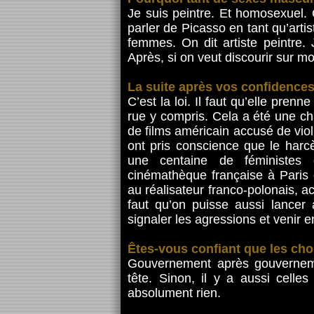
Je suis peintre. Et homosexuel
parler de Picasso en tant qu’arti
femmes. On dit artiste peintre
Après, si on veut discourir sur mo
La suite après vos confidences
C’est la loi. Il faut qu’elle pren
rue y compris. Cela a été une ch
de films américain accusé de vio
ont pris conscience que le harc
une centaine de féministes 
cinémathèque française à Paris 
au réalisateur franco-polonais, a
faut qu’on puisse aussi lancer 
signaler les agressions et venir e
Êtes-vous confiant que les ch
Gouvernement après gouvernem
tête. Sinon, il y a aussi celle
absolument rien.