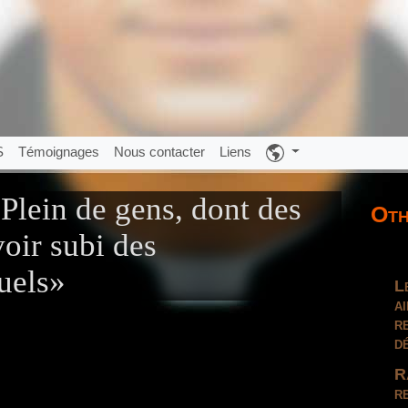
S
Témoignages
Nous contacter
Liens
lein de gens, dont des
Oth
oir subi des
uels»
L
a
r
d
R
r