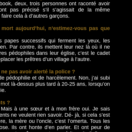
ok, deux, trois personnes ont raconté avoir
nt pas précisé s’il s’agissait de la même
 faire cela à d’autres garçons.
t mort aujourd’hui, n’estimez-vous pas que
es papes successifs qui ferment les yeux, les
ien. Par contre, ils mettent leur nez là où il ne
res pédophiles dans leur église, c’est le cadet
placer les prêtres d’un village à l’autre.
e pas avoir alerté la police ?
de pédophilie et de harcèlement. Non, j’ai subi
n mot là-dessus plus tard à 20-25 ans, lorsqu’on
ie.
ts ?
. Mais à une sœur et à mon frère oui. Je sais
ents ne veulent rien savoir. Dé- jà, si cela s’est
re, la mère ou l’oncle, c’est l’omerta. Tous les
e. Ils ont honte d’en parler. Et ont peur de