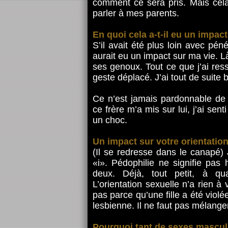
comment ce sera pris. Mais cela
parler à mes parents.
En quoi cela a-t-il eu un impact
S’il avait été plus loin avec péné
aurait eu un impact sur ma vie. Là
ses genoux. Tout ce que j’ai res
geste déplacé. J’ai tout de suite
Ce n’est jamais pardonnable de
ce frère m’a mis sur lui, j’ai sen
un choc.
Un impact sur votre orientation
(Il se redresse dans le canapé) 
«i». Pédophilie ne signifie pas 
deux. Déjà, tout petit, à qu
L’orientation sexuelle n’a rien à
pas parce qu’une fille a été vio
lesbienne. Il ne faut pas mélange
Pourquoi tant de sexes mascul