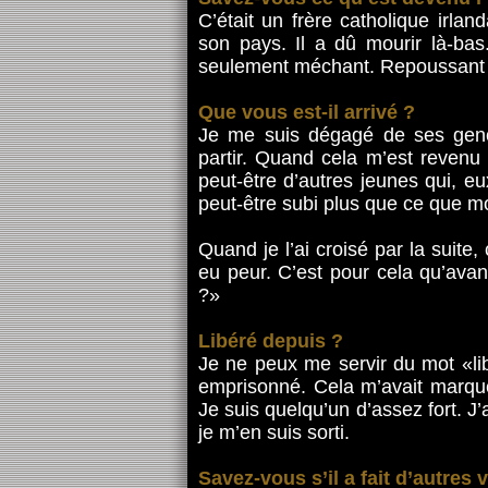
C’était un frère catholique irla
son pays. Il a dû mourir là-bas.
seulement méchant. Repoussant 
Que vous est-il arrivé ?
Je me suis dégagé de ses genoux
partir. Quand cela m’est revenu à
peut-être d’autres jeunes qui, eu
peut-être subi plus que ce que moi
Quand je l’ai croisé par la suite, 
eu peur. C’est pour cela qu’avan
?»
Libéré depuis ?
Je ne peux me servir du mot «li
emprisonné. Cela m’avait marqué
Je suis quelqu’un d’assez fort. J’
je m’en suis sorti.
Savez-vous s’il a fait d’autres 