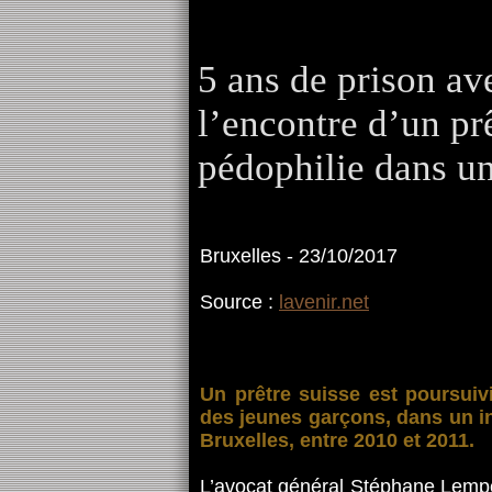
5 ans de prison ave
l’encontre d’un pr
pédophilie dans un
Bruxelles - 23/10/2017
Source :
lavenir.net
Un prêtre suisse est poursui
des jeunes garçons, dans un int
Bruxelles, entre 2010 et 2011.
L’avocat général Stéphane Lemper