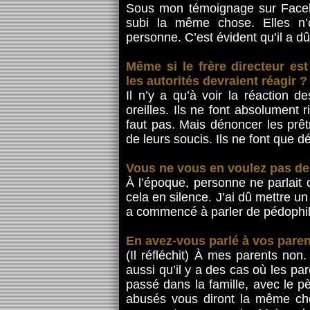
Sous mon témoignage sur Facebo
subi la même chose. Elles n’o
personne. C’est évident qu’il a dû
Même si le frère directeur es
les autorités devraient réagir ?
Il n’y a qu’à voir la réaction d
oreilles. Ils ne font absolument r
faut pas. Mais dénoncer les prêt
de leurs soucis. Ils ne font que dé
Vous ne vous en voulez pas de n
À l’époque, personne ne parlait 
cela en silence. J’ai dû mettre u
a commencé à parler de pédophil
En avez-vous parlé à vos paren
(Il réfléchit) À mes parents non
aussi qu’il y a des cas où les par
passé dans la famille, avec le pè
abusés vous diront la même chos