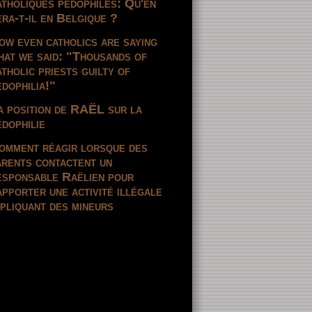
atholiques pédophiles: Qu'en
era-t-il en Belgique ?
ow even catholics are saying
hat we said: "Thousands of
atholic priests guilty of
edophilia!"
a position de RAËL sur la
édophilie
omment réagir lorsque des
arents contactent un
esponsable Raëlien pour
apporter une activité illégale
mpliquant des mineurs