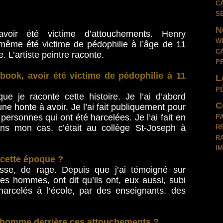
c
s
N
oir été victime d’attouchements. Henry
w
même été victime de pédophilie à l’âge de 11
c
. L’artiste peintre raconte.
p
ook, avoir été victime de pédophilie à 11
L
p
ue je raconte cette histoire. Je l’ai d’abord
C
ne honte à avoir. Je l’ai fait publiquement pour
p
 personnes qui ont été harcelées. Je l’ai fait en
r
ans mon cas, c’était au collège St-Joseph à
r
i
cette époque ?
esse, de rage. Depuis que j’ai témoigné sur
s hommes, ont dit qu’ils ont, eux aussi, subi
arcelés à l’école, par des enseignants, des
’homme derrière ces attouchements ?